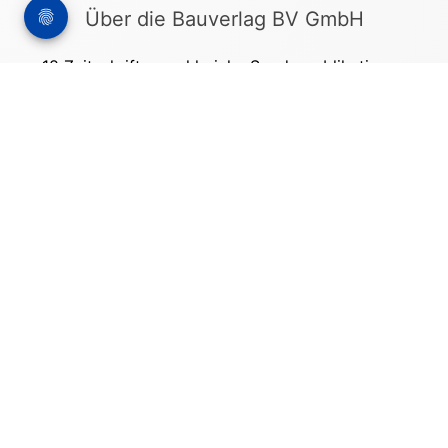
Über die Bauverlag BV GmbH
18 Zeitschriften, zahlreiche Sonderpublikationen
und Online-Angebote werden von rund 135
Mitarbeitern am Hauptsitz in Gütersloh sowie in
unseren Geschäftsstellen in Berlin und München
produziert. Damit sind wir der größte Anbieter
von Fachinformationen der Baubranche im
deutschsprachigen Raum.
Kontakt
Bauverlag BV GmbH
Friedrich-Ebert-Straße 62
33330 Gütersloh
Tel: +49 (0) 5241 2151 - 3000
stellenmarkt@bauverlag.de