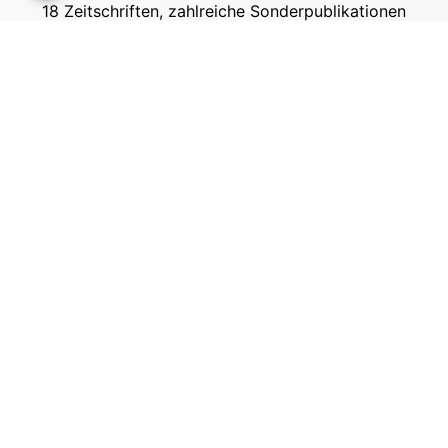
18 Zeitschriften, zahlreiche Sonderpublikationen
und Online-Angebote werden von rund 135
Mitarbeitern am Hauptsitz in Gütersloh sowie in
unseren Geschäftsstellen in Berlin und München
produziert. Damit sind wir der größte Anbieter
von Fachinformationen der Baubranche im
deutschsprachigen Raum.
Kontakt
Bauverlag BV GmbH
Friedrich-Ebert-Straße 62
33330 Gütersloh
Tel: +49 (0) 5241 2151 - 3000
stellenmarkt@bauverlag.de