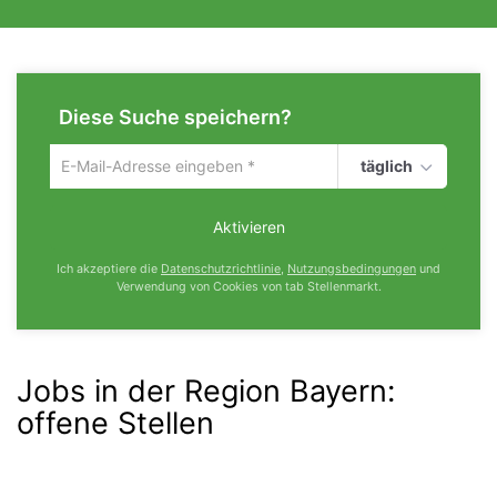
Diese Suche speichern?
täglich
Um
die
aktuelle
Aktivieren
Suche
zu
Ich akzeptiere die
Datenschutzrichtlinie
,
Nutzungsbedingungen
und
speichern
Verwendung von Cookies von tab Stellenmarkt.
gib
deine
Emailadresse
ein
Jobs in der Region Bayern:
offene Stellen