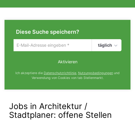
Diese Suche speichern?
täglich
Um
die
aktuelle
Aktivieren
Suche
zu
Ich akzeptiere die
Datenschutzrichtlinie
,
Nutzungsbedingungen
und
speichern
Verwendung von Cookies von tab Stellenmarkt.
gib
deine
Emailadresse
ein
Jobs in Architektur /
Stadtplaner:
offene Stellen