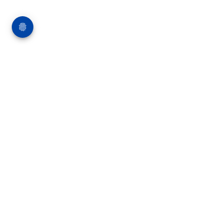
Über die Bauverlag BV GmbH
18 Zeitschriften, zahlreiche Sonderpublikationen
und Online-Angebote werden von rund 135
Mitarbeitern am Hauptsitz in Gütersloh sowie in
unseren Geschäftsstellen in Berlin und München
produziert. Damit sind wir der größte Anbieter
von Fachinformationen der Baubranche im
deutschsprachigen Raum.
Kontakt