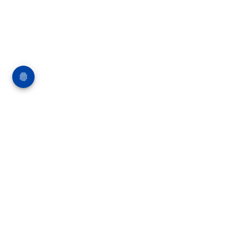
Über die Bauverlag BV GmbH
18 Zeitschriften, zahlreiche Sonderpublikationen
und Online-Angebote werden von rund 135
Mitarbeitern am Hauptsitz in Gütersloh sowie in
unseren Geschäftsstellen in Berlin und München
produziert. Damit sind wir der größte Anbieter
von Fachinformationen der Baubranche im